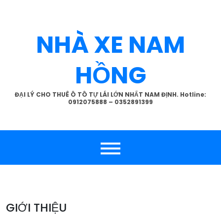
Skip
to
content
NHÀ XE NAM
HỒNG
ĐẠI LÝ CHO THUÊ Ô TÔ TỰ LÁI LỚN NHẤT NAM ĐỊNH. Hotline:
0912075888 – 0352891399
GIỚI THIỆU