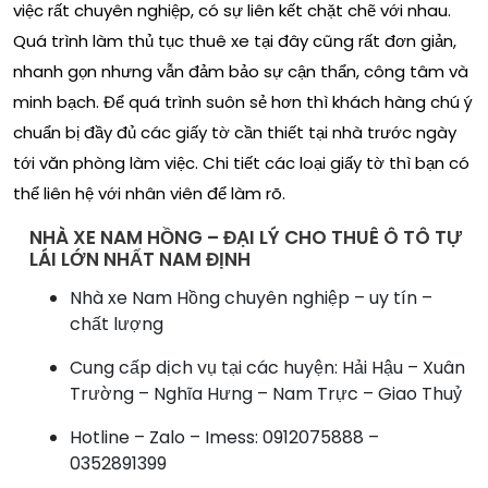
việc rất chuyên nghiệp, có sự liên kết chặt chẽ với nhau.
Quá trình làm thủ tục thuê xe tại đây cũng rất đơn giản,
nhanh gọn nhưng vẫn đảm bảo sự cận thẩn, công tâm và
minh bạch. Để quá trình suôn sẻ hơn thì khách hàng chú ý
chuẩn bị đầy đủ các giấy tờ cần thiết tại nhà trước ngày
tới văn phòng làm việc. Chi tiết các loại giấy tờ thì bạn có
thể liên hệ với nhân viên để làm rõ.
NHÀ XE NAM HỒNG – ĐẠI LÝ CHO THUÊ Ô TÔ TỰ
LÁI LỚN NHẤT NAM ĐỊNH
Nhà xe Nam Hồng chuyên nghiệp – uy tín –
chất lượng
Cung cấp dịch vụ tại các huyện: Hải Hậu – Xuân
Trường – Nghĩa Hưng – Nam Trực – Giao Thuỷ
Hotline – Zalo – Imess: 0912075888 –
0352891399