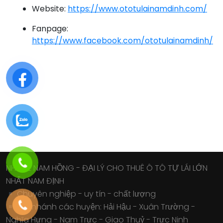
Website:
https://www.ototulainamdinh.com/
Fanpage:
https://www.facebook.com/ototulainamdinh/
NHÀ XE NAM HỒNG - ĐẠI LÝ CHO THUÊ Ô TÔ TỰ LÁI LỚN
NHẤT NAM ĐỊNH
Chuyên nghiệp - uy tín - chất lượng
Chi nhánh các huyện: Hải Hậu - Xuân Trường -
Nghĩa Hưng - Nam Trực - Giao Thuỷ - Trực Ninh