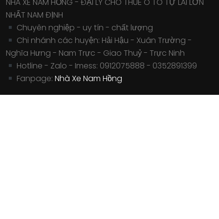
NHÀ XE NAM HỒNG - ĐẠI LÝ CHO THUÊ Ô TÔ TỰ LÁI LỚN
NHẤT NAM ĐỊNH
Chuyên nghiệp - uy tín - chất lượng
Chi nhánh các huyện: Hải Hậu - Xuân Trường -
Nghĩa Hưng - Nam Trực - Giao Thuỷ - Trực Ninh
Hotline - Zalo - Imess: 0912075888 - 0352891399
Fanpage:
Nhà Xe Nam Hồng