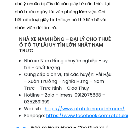
chú ý chuẩn bị đầy đủ các giấy tờ cần thiết tại
nhà trước ngày tới văn phòng làm việc. Chi
tiết các loại giấy tờ thì bạn có thể liên hệ với
nhân viên để làm rõ.
NHÀ XE NAM HỒNG – ĐẠI LÝ CHO THUÊ
Ô TÔ TỰ LÁI UY TÍN LỚN NHẤT NAM
TRỰC
Nhà xe Nam Hồng chuyên nghiệp – uy
tín – chất lượng
Cung cấp dịch vụ tại các huyện: Hải Hậu
– Xuân Trường – Nghĩa Hưng – Nam
Trực – Trực Ninh – Giao Thuỷ
Hotline – Zalo – Imess: 0912075888 –
0352891399
Website:
https://www.ototulainamdinh.com/
Fanpage:
https://www.facebook.com/ototula
Nhà xe Nam Hồng – Cho thuê xe ô