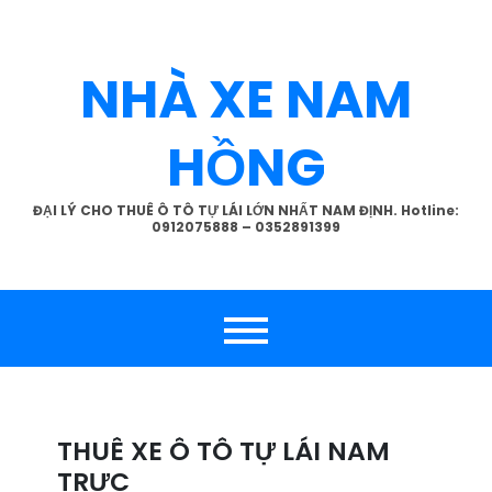
Skip
to
content
NHÀ XE NAM
HỒNG
ĐẠI LÝ CHO THUÊ Ô TÔ TỰ LÁI LỚN NHẤT NAM ĐỊNH. Hotline:
0912075888 – 0352891399
THUÊ XE Ô TÔ TỰ LÁI NAM
TRỰC