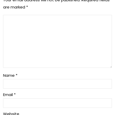
are marked
*
Name
*
Email
*
Website