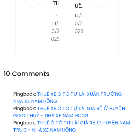
TH
UÊ
UÊ
14/1
Ô
14/1
0/2
XE
TÔ
0/2
023
Ô
TỰ
023
TÔ
LÁI
TỰ
GIÁ
LÁI
RẺ
10 Comments
TR
Ở
ỰC
HU
Pingback:
THUÊ XE Ô TÔ TỰ LÁI XUÂN TRƯỜNG -
NIN
NHÀ XE NAM HỒNG
YỆ
Pingback:
THUÊ XE Ô TÔ TỰ LÁI GIÁ RẺ Ở HUYỆN
H
N
GIAO THUỶ - NHÀ XE NAM HỒNG
Pingback:
THUÊ Ô TÔ TỰ LÁI GIÁ RẺ Ở HUYỆN NAM
HẢI
TRỰC - NHÀ XE NAM HỒNG