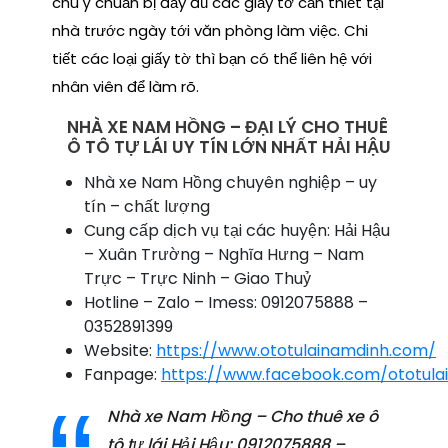
chú ý chuẩn bị đầy đủ các giấy tờ cần thiết tại
nhà trước ngày tới văn phòng làm việc. Chi
tiết các loại giấy tờ thì bạn có thể liên hệ với
nhân viên để làm rõ.
NHÀ XE NAM HỒNG – ĐẠI LÝ CHO THUÊ
Ô TÔ TỰ LÁI UY TÍN LỚN NHẤT HẢI HẬU
Nhà xe Nam Hồng chuyên nghiệp – uy
tín – chất lượng
Cung cấp dịch vụ tại các huyện: Hải Hậu
– Xuân Trường – Nghĩa Hưng – Nam
Trực – Trực Ninh – Giao Thuỷ
Hotline – Zalo – Imess: 0912075888 –
0352891399
Website:
https://www.ototulainamdinh.com/
Fanpage:
https://www.facebook.com/ototula
Nhà xe Nam Hồng – Cho thuê xe ô
tô tự lái Hải Hậu: 0912075888 –