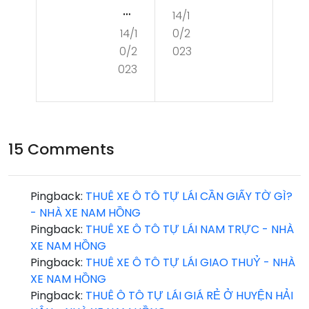
UÊ
14/1
XE
14/1
0/2
XE
Ô
0/2
023
Ô
TÔ
023
TÔ
TỰ
TỰ
LÁI
LÁI
XU
15 Comments
NA
ÂN
M
TR
Pingback:
THUÊ XE Ô TÔ TỰ LÁI CẦN GIẤY TỜ GÌ?
ĐỊN
- NHÀ XE NAM HỒNG
ƯỜ
Pingback:
THUÊ XE Ô TÔ TỰ LÁI NAM TRỰC - NHÀ
H
NG
XE NAM HỒNG
UY
Pingback:
THUÊ XE Ô TÔ TỰ LÁI GIAO THUỶ - NHÀ
XE NAM HỒNG
TÍN
Pingback:
THUÊ Ô TÔ TỰ LÁI GIÁ RẺ Ở HUYỆN HẢI