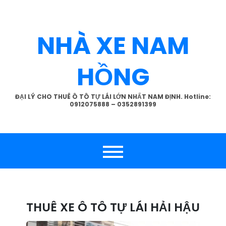
Skip
to
content
NHÀ XE NAM
HỒNG
ĐẠI LÝ CHO THUÊ Ô TÔ TỰ LÁI LỚN NHẤT NAM ĐỊNH. Hotline:
0912075888 – 0352891399
THUÊ XE Ô TÔ TỰ LÁI HẢI HẬU