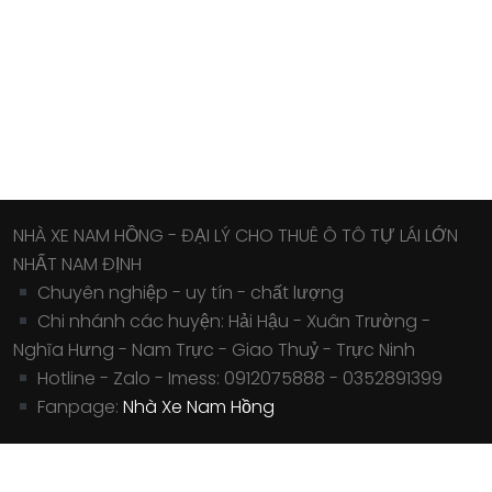
NHÀ XE NAM HỒNG - ĐẠI LÝ CHO THUÊ Ô TÔ TỰ LÁI LỚN
NHẤT NAM ĐỊNH
Chuyên nghiệp - uy tín - chất lượng
Chi nhánh các huyện: Hải Hậu - Xuân Trường -
Nghĩa Hưng - Nam Trực - Giao Thuỷ - Trực Ninh
Hotline - Zalo - Imess: 0912075888 - 0352891399
Fanpage:
Nhà Xe Nam Hồng